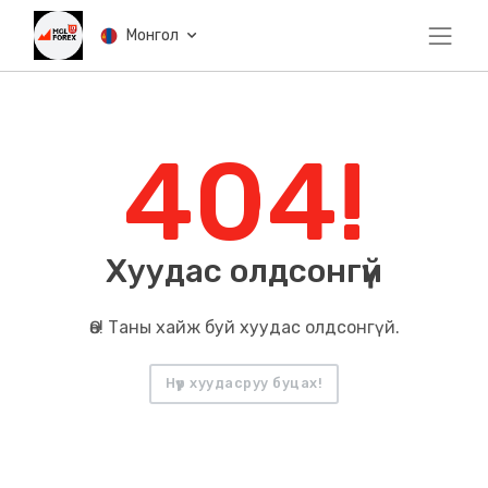
Монгол
404!
Хуудас олдсонгүй
Өө! Таны хайж буй хуудас олдсонгүй.
Нүүр хуудасруу буцах!